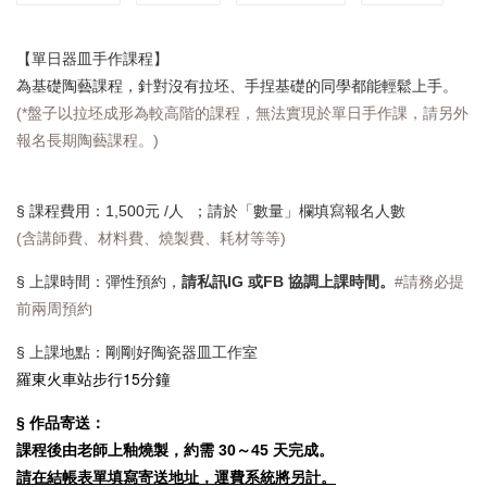
【單日器皿手作課程】
為基礎陶藝課程，針對沒有拉坯、手捏基礎的同學都能輕鬆上手。
(*盤子以拉坯成形為較高階的課程，無法實現於單日手作課，請另外
報名長期陶藝課程。)
§ 課程費用：1,500元 /人 ；請於「數量」欄填寫報名人數
(含講師費、材料費、燒製費、耗材等等)
§
上課時間：彈性預約，
請私訊IG 或FB 協調上課時間。
#請務必提
前兩周預約
§ 上課地點：剛剛好陶瓷器皿工作室
羅東火車站步行15分鐘
§ 作品寄送：
課程後由老師上釉燒製，約需 30～45 天完成。
請在結帳表單填寫寄送地址，運費系統將另計。