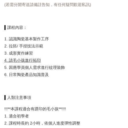
(若需分開寄送請備註告知，有任何疑問歡迎私訊)
▌課程內容：
1. 認識陶瓷基本製作工序
2. 拉胚/ 手捏技法示範
3. 成形實作練習
4. 請毛小孩進行拓印
5. 因應學員個人需求進行紋理裝飾
6. 日常陶瓷產品知識普及
▌人類注意事項
!!!**本課程適合有蹼印的毛小孩**!!!!
1. 適合初學者
2. 課程時長約 2小時，依個人進度彈性調整