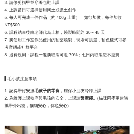
3. 請修剪指甲並穿著包鞋上課
4. 上課當日可選擇使用陶土或瓷土創作
5. 每人可完成一件作品（約 400g 土重），如欲加做，每件加收
NT$500
6. 課程結束後由老師代為上釉，燒製時間約 30～45 天
7. 將使用工作室作品使用的釉藥燒製，現場可挑選，釉色樣式可參
考官網或社群平台
8. 退費規則：課程一週前取消可退 70%；七日內取消恕不退費
▌毛小孩注意事項
1. 記得帶好安撫
毛孩子的零食
，確保小朋友冷靜上課
2. 為維護上課秩序與毛孩的安全，上課請
繫牽繩。
(貓咪同學更建議
攜帶外出籠，貓貓安心，你也安心)