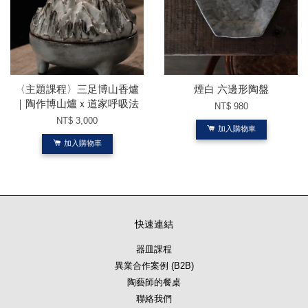
〈主題課程〉三足博山香爐
煙白 六邊形陶盤
｜陶作博山爐ｘ道家呼吸法
NT$ 980
NT$ 3,000
加入購物車
加入購物車
快速連結
器皿課程
異業合作案例 (B2B)
陶藝師的餐桌
聯絡我們