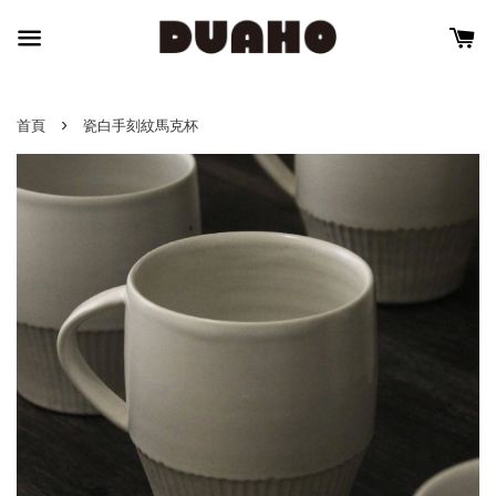
›
首頁
瓷白手刻紋馬克杯