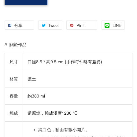
分享
Tweet
Pin it
LINE
// 關於作品
(手作每件略有差異)
尺寸
口徑8.5 * 高9.5 cm
材質
瓷土
容量
約380 ml
燒成溫度1230 ℃
燒成
還原燒，
純白色，釉面有微小開片。