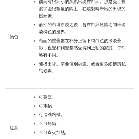
偶而有很細小的黑點出現在釉面。那是瓷土裡
混了些很微量的陶土，在燒製時帶出的出現的
鐵元素。
鹼性的釉還原燒之後，會在釉與坯體之間呈現
淡橘色的邊界。
顏色
釉面的重疊處在杯身上留下純白色的淡淡疊
影，視覺和觸覺都感受得到上釉的狀態。每件
略有不同。
隨機出貨。需要個別挑選、或看更多細節請私
訊粉專。
可微波。
可電鍋。
可進洗碗機。
不可烤箱。
注意
不可直火加熱。