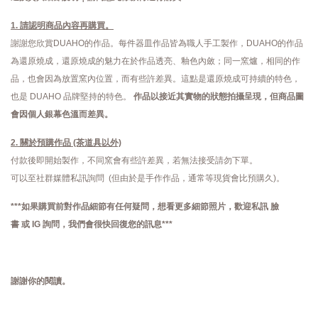
1. 請認明商品內容再購買。
謝謝您欣賞DUAHO的作品。每件器皿作品皆為職人手工製作，DUAHO的作品
為還原燒成，還原燒成的魅力在於作品透亮、釉色內斂；同一窯爐，相同的作
品，也會因為放置窯內位置，而有些許差異。這點是還原燒成可持續的特色，
也是 DUAHO 品牌堅持的特色。
作品以接近其實物的狀態拍攝呈現，但商品圖
會因個人銀幕色溫而差異。
2. 關於預購作品 (茶道具以外)
付款後即開始製作，不同窯會有些許差異，若無法接受請勿下單。
可以至社群媒體私訊詢問 (但由於是手作作品，通常等現貨會比預購久)。
***如果購買前對作品細節有任何疑問，想看更多細節照片，歡迎私訊
臉
書
或
IG
詢問，
我們會很快回復您的訊息***
謝謝你的閱讀。