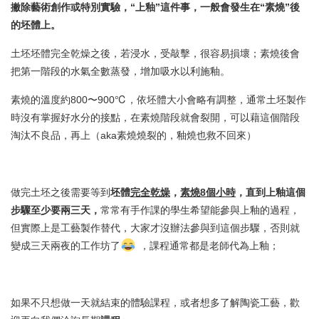
撇除藝術創作或特別實驗，“上釉”這件事，一般會發生在“素燒”後
的坯體上。
土坯坯體完全乾燥之後，若浸水，受敲擊，很容易損壞；素燒後會
把第一階段的水氣全數蒸發，增加吸水以利施釉。
素燒的溫度約800〜900℃，依坯體大小會略有調整，通常土坯製作
時沒有掌握好水分的接點，在素燒階段就會裂開，可以藉這個階段
淘汰不良品，再上（aka素燒燒裂的，釉燒也救不回來）
做完土坯之後需要等到
坯體
完全乾燥
，
素燒8個小時
，
直到上釉這個
步驟至少要兩三天，
常常有手作課的學生希望能參與上釉的過程，
但實際上是工藝製作替代，大家才沒辦法參與到這個步驟
，否則就
變成三天兩夜的工作坊了
，課程通常都是老師代為上釉；
如果不只想做一天就結束的體驗課程，或者想多了解陶瓷工藝，歡