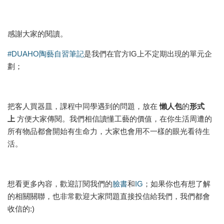
感謝大家的閱讀。
#DUAHO陶藝自習筆記
是我們在官方IG上不定期出現的單元企
劃；
把客人買器皿，課程中同學遇到的問題，放在
懶人包
的
形式
上
方便大家傳閱。我們相信讀懂工藝的價值，在你生活周遭的
所有物品都會開始有生命力，大家也會用不一樣的眼光看待生
活。
想看更多內容，歡迎訂閱我們的
臉書
和
IG
；如果你也有想了解
的相關關聯，也非常歡迎大家問題直接投信給我們，我們都會
收信的:)