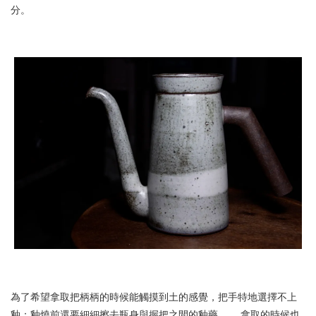
分。
為了希望拿取把柄柄的時候能觸摸到土的感覺，把手特地選擇不上
釉；釉燒前還要細細擦去瓶身與握把之間的釉藥。 ，拿取的時候也