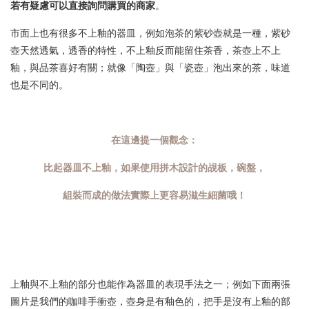
若有疑慮可以直接詢問購買的商家
。
市面上也有很多不上釉的器皿，例如泡茶的紫砂壺就是一種，紫砂
壺天然透氣，透香的特性，不上釉反而能留住茶香，茶壺上不上
釉，與品茶喜好有關；就像「陶壺」與「瓷壺」泡出來的茶，味道
也是不同的。
在這邊提一個觀念：
比起器皿不上釉，如果使用拼木設計的覘板，碗盤，
組裝而成的做法實際上更容易滋生細菌哦！
上釉與不上釉的部分也能作為器皿的表現手法之一；例如下面兩張
圖片是我們的咖啡手衝壺，壺身是有釉色的，把手是沒有上釉的部