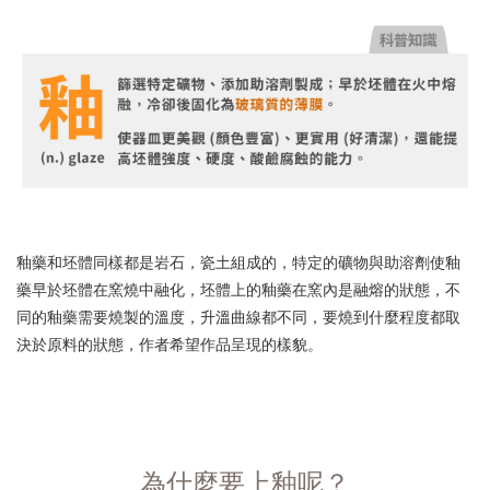
釉藥和坯體同樣都是岩石，瓷土組成的，特定的礦物與助溶劑使釉
藥早於坯體在窯燒中融化，坯體上的釉藥在窯內是融熔的狀態，不
同的釉藥需要燒製的溫度，升溫曲線都不同，要燒到什麼程度都取
決於原料的狀態，作者希望作品呈現的樣貌。
為什麼要上釉呢？