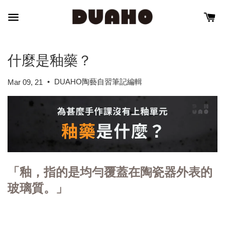
什麼是釉藥？
•
DUAHO陶藝自習筆記編輯
Mar 09, 21
「釉，指的是均勻覆蓋在陶瓷器外表的
玻璃質。」