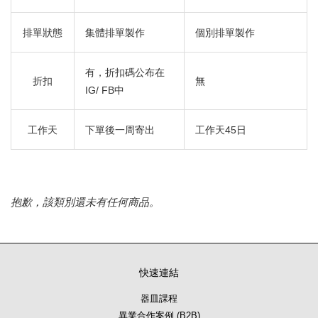
排單狀態
集體排單製作
個別排單製作
有，折扣碼公布在
折扣
無
IG/ FB中
工作天
下單後一周寄出
工作天45日
抱歉，該類別還未有任何商品。
快速連結
器皿課程
異業合作案例 (B2B)