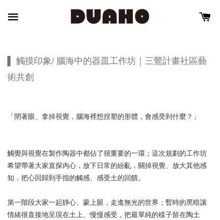
▌ 觸摸印象/ 腦海中的器皿工作坊｜三鶯計畫社區藝
術共創
「閉著眼、拿掉視覺，腦海裡想捏塑的形體，會感受到什麼？」
觸覺與視覺在製作陶器中都佔了很重要的一環；這次規劃的工作坊
希望帶著大家直探內心，放下日常的紛亂，關掉視覺、放大其他感
知，把心回歸到手指的觸感、感受土的回饋。
第一階段大家一起靜心、蒙上眼，走進無光的世界；暫時的黑暗讓
情緒很直接地呈現在土上、慢慢感受，把最單純的樣子留在陶土