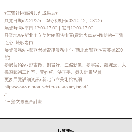
▾三鶯社區藝術共創成果展▾
展覽日期▸2021/2/5 – 3/5(休展日▸02/10-12、03/02)
展覽時間▸平日 13:00-17:00｜假日10:00-17:00
展覽地點▸新北市立美術館周邊街區(鶯歌火車站–陶博館–三鶯
之心–鶯歌老街)
展覽服務站▸鶯歌老街資訊服務中心 (新北市鶯歌區育英街200
號)
參展藝術家▸彭書徹、劉書妤、左偏影像、參零柒、羅婉云、大
橋頭藝術工作室、黃妙貞、洪芷寧、參與計畫學員
更多展覽詳細資訊▸新北市立美術館官網｜
https://www.ntmoa.tw/ntmoa-tw-sanyingart/
//
#三鶯文創整合計畫
快速連結