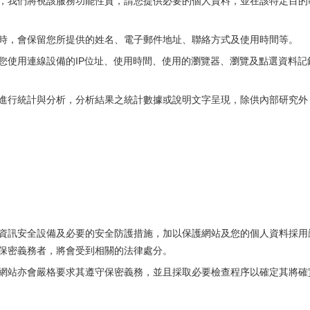
，我們將視該服務功能性質，請您提供必要的個人資料，並在該特定目的
時，會保留您所提供的姓名、電子郵件地址、聯絡方式及使用時間等。
您使用連線設備的IP位址、使用時間、使用的瀏覽器、瀏覽及點選資料
進行統計與分析，分析結果之統計數據或說明文字呈現，除供內部研究外
資訊安全設備及必要的安全防護措施，加以保護網站及您的個人資料採用
保密義務者，將會受到相關的法律處分。
網站亦會嚴格要求其遵守保密義務，並且採取必要檢查程序以確定其將確