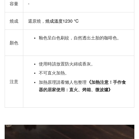
-
容量
燒成溫度1230 ℃
燒成
還原燒，
釉色呈白色刷紋，自然透出土胎的咖啡色。
顏色
使用時請放置防火綿或香灰。
不可直火加熱。
注意
《
加熱原理請看懶人包整理
加熱注意！手作食
》
器的居家使用：直火、烤箱、微波爐