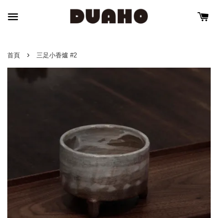
›
首頁
三足小香爐 #2