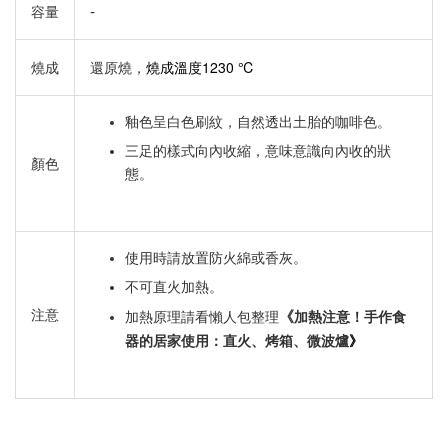
-
容量
燒成溫度1230 ℃
燒成
還原燒，
釉色呈白色刷紋，自然透出土胎的咖啡色。
三足的樣式向內收縮，意味意識向內收的狀
顏色
態。
使用時請放置防火綿或香灰。
不可直火加熱。
注意
《
加熱原理請看懶人包整理
加熱注意！手作食
》
器的居家使用：直火、烤箱、微波爐