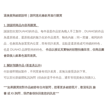
退換貨與細節說明｜請同意此條款再進行購買
1. 請認明商品內容再購買。
謝謝您欣賞DUAHO的作品。每件器皿作品皆為職人手工製作，DUAHO的作品
為還原燒成，還原燒成的魅力在於作品透亮、釉色內斂；同一窯爐，相同的作
品，也會因為放置窯內位置，而有些許差異。這點是還原燒成可持續的特色，
也是 DUAHO 品牌堅持的特色。
作品以接近其實物的狀態拍攝呈現，但商品圖
會因個人銀幕色溫而差異。
2. 關於預購作品 (茶道具以外)
付款後即開始製作，不同窯會有些許差異，若無法接受請勿下單。
可以至社群媒體私訊詢問 (但由於是手作作品，通常等現貨會比預購久)。
***如果購買前對作品細節有任何疑問，想看更多細節照片，歡迎私訊
臉
書
或
IG
詢問，
我們會很快回復您的訊息***