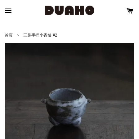
›
首頁
三足手捏小香爐 #2