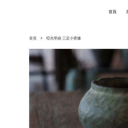
首頁
›
首頁
啞光草綠 三足小香爐