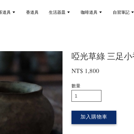
茶道具
香道具
生活器皿
咖啡道具
自習筆記
啞光草綠 三足小
NT$ 1,800
數量
加入購物車