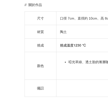
// 關於作品
尺寸
口徑 7cm、直徑約 10cm、
高 8
材質
陶土​
燒成溫度1230 ℃
燒成
啞光草綠、透土胎的漸層
顏色
備註