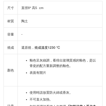
尺寸
直徑8* 高5 cm
材質
陶土
-
容量
燒成溫度1230 ℃
燒成
還原燒，
釉色呈灰綠調，看得出玻璃質感的釉色，是以
青瓷的配方重新調整的釉色。
顏色
表面有開片
使用時請放置防火綿或香灰。
不可直火加熱。