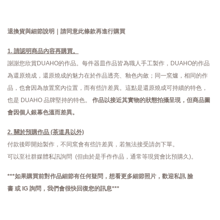
退換貨與細節說明｜請同意此條款再進行購買
1. 請認明商品內容再購買。
謝謝您欣賞DUAHO的作品。每件器皿作品皆為職人手工製作，DUAHO的作品
為還原燒成，還原燒成的魅力在於作品透亮、釉色內斂；同一窯爐，相同的作
品，也會因為放置窯內位置，而有些許差異。這點是還原燒成可持續的特色，
也是 DUAHO 品牌堅持的特色。
作品以接近其實物的狀態拍攝呈現，但商品圖
會因個人銀幕色溫而差異。
2. 關於預購作品 (茶道具以外)
付款後即開始製作，不同窯會有些許差異，若無法接受請勿下單。
可以至社群媒體私訊詢問 (但由於是手作作品，通常等現貨會比預購久)。
***如果購買前對作品細節有任何疑問，想看更多細節照片，歡迎私訊
臉
書
或
IG
詢問，
我們會很快回復您的訊息***