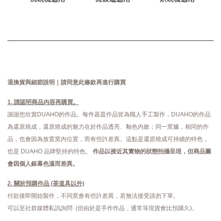
退換貨與細節說明｜請同意此條款再進行購買
1. 請認明商品內容再購買。
謝謝您欣賞DUAHO的作品。每件器皿作品皆為職人手工製作，DUAHO的作品
為還原燒成，還原燒成的魅力在於作品透亮、釉色內斂；同一窯爐，相同的作
品，也會因為放置窯內位置，而有些許差異。這點是還原燒成可持續的特色，
也是 DUAHO 品牌堅持的特色。
作品以接近其實物的狀態拍攝呈現，但商品圖
會因個人銀幕色溫而差異。
2. 關於預購作品 (茶道具以外)
付款後即開始製作，不同窯會有些許差異，若無法接受請勿下單。
可以至社群媒體私訊詢問 (但由於是手作作品，通常等現貨會比預購久)。