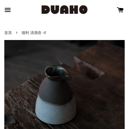
›
首頁
德利 清酒壺 -4