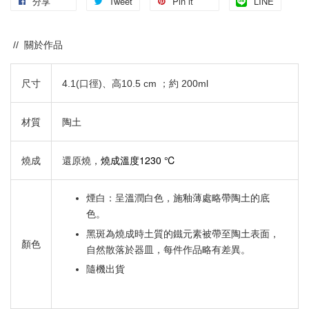
分享
Tweet
Pin it
LINE
// 關於作品
尺寸
4.1(口徑)、高10.5 cm
；約 200ml
材質
陶土
燒成溫度1230 ℃
燒成
還原燒，
煙白：呈溫潤白色，施釉薄處略帶陶土的底
色。
黑斑為燒成時土質的鐵元素被帶至陶土表面，
顏色
自然散落於器皿，每件作品略有差異。
隨機出貨