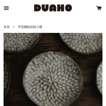
›
首頁
手捏圓點刻紋小碟