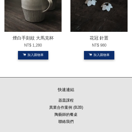
煙白手刻紋 大馬克杯
花冠 針置
NT$ 1,280
NT$ 980
加入購物車
加入購物車
快速連結
器皿課程
異業合作案例 (B2B)
陶藝師的餐桌
聯絡我們