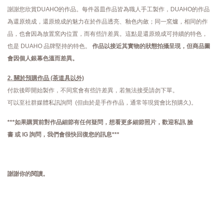
謝謝您欣賞DUAHO的作品。每件器皿作品皆為職人手工製作，DUAHO的作品
為還原燒成，還原燒成的魅力在於作品透亮、釉色內斂；同一窯爐，相同的作
品，也會因為放置窯內位置，而有些許差異。這點是還原燒成可持續的特色，
也是 DUAHO 品牌堅持的特色。
作品以接近其實物的狀態拍攝呈現，但商品圖
會因個人銀幕色溫而差異。
2. 關於預購作品 (茶道具以外)
付款後即開始製作，不同窯會有些許差異，若無法接受請勿下單。
可以至社群媒體私訊詢問 (但由於是手作作品，通常等現貨會比預購久)。
***如果購買前對作品細節有任何疑問，想看更多細節照片，歡迎私訊
臉
書
或
IG
詢問，
我們會很快回復您的訊息***
謝謝你的閱讀。