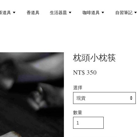
茶道具
香道具
生活器皿
咖啡道具
自習筆記
枕頭小枕筷
NT$ 350
選擇
數量