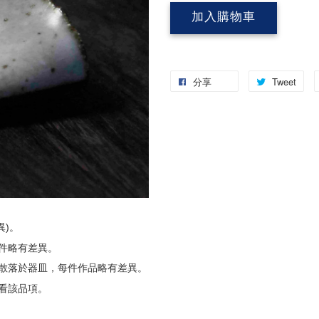
加入購物車
分享
Tweet
異)。
件略有差異。
散落於器皿，每件作品略有差異。
看該品項。