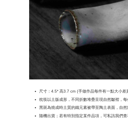
尺寸：4.5* 高3.7 cm (手做作品每件有一點大小差
枕筷以土版成形，不同折數堆疊呈現自然皺褶，每
黑斑為燒成時土質的鐵元素被帶至陶土表面，自然
隨機出貨；若有特別指定某件品項，可私訊我們查