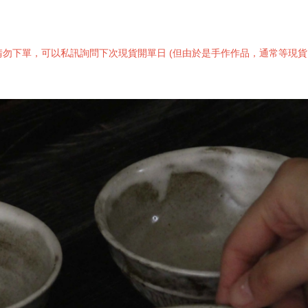
下單，可以私訊詢問下次現貨開單日 (但由於是手作作品，通常等現貨..