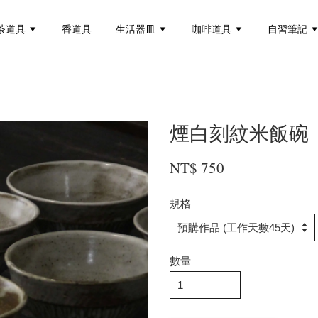
茶道具
香道具
生活器皿
咖啡道具
自習筆記
煙白刻紋米飯碗
NT$ 750
規格
數量