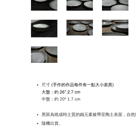
(手作的作品每件有一點大小差異)
尺寸
大盤：
約
26* 2.7
cm
中盤：約 20* 1.7 cm
黑斑為燒成時土質的鐵元素被帶至陶土表面，自然
隨機出貨。