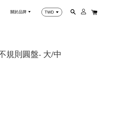
關於品牌
不規則圓盤- 大/中