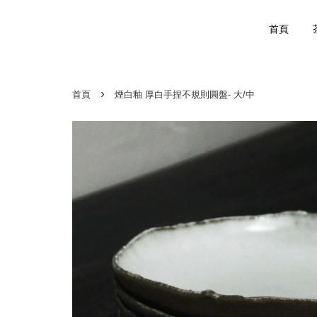
首頁
›
首頁
煙白釉 厚白手捏不規則圓盤- 大/中