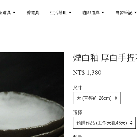
茶道具
香道具
生活器皿
咖啡道具
自習筆記
煙白釉 厚白手捏
NT$ 1,380
尺寸
選擇