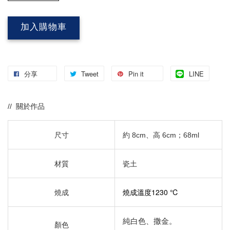
加入購物車
分享
Tweet
Pin it
LINE
// 關於作品
尺寸
約 8cm、
高 6cm；68ml
材質
瓷土​
燒成溫度1230 ℃
燒成
純白色、撒金。
顏色