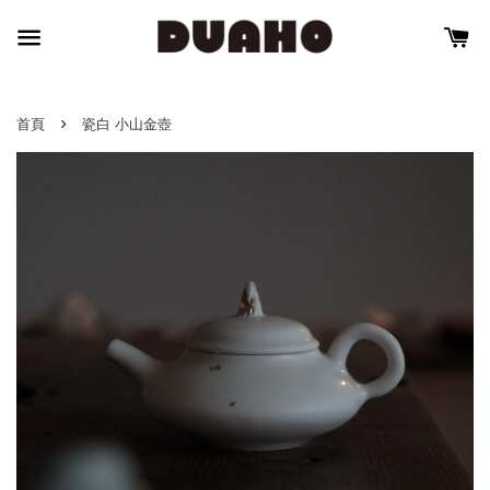
›
首頁
瓷白 小山金壺