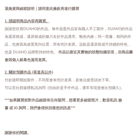
退換貨與細節說明｜請同意此條款再進行購買
1. 請認明商品內容再購買。
謝謝您欣賞DUAHO的作品。每件器皿作品皆為職人手工製作，DUAHO的作品
為還原燒成，還原燒成的魅力在於作品透亮、釉色內斂；同一窯爐，相同的作
品，也會因為放置窯內位置，而有些許差異。這點是還原燒成可持續的特色，
也是 DUAHO 品牌堅持的特色。
作品以接近其實物的狀態拍攝呈現，但商品圖
會因個人銀幕色溫而差異。
2. 關於預購作品 (茶道具以外)
付款後即開始製作，不同窯會有些許差異，若無法接受請勿下單。
可以至社群媒體私訊詢問 (但由於是手作作品，通常等現貨會比預購久)。
***如果購買前對作品細節有任何疑問，想看更多細節照片，歡迎私訊
臉
書
或
IG
詢問，
我們會很快回復您的訊息***
謝謝你的閱讀。