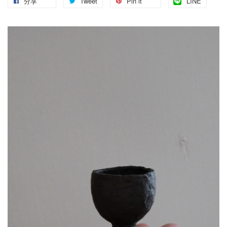
分享
Tweet
Pin it
LINE