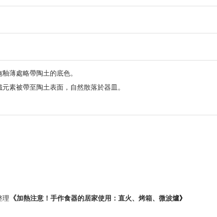
施釉薄處略帶陶土的底色。
鐵元素被帶至陶土表面，自然散落於器皿。
》
《
整理
加熱注意！手作食器的居家使用：直火、烤箱、微波爐