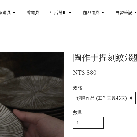
茶道具
香道具
生活器皿
咖啡道具
自習筆記
陶作手捏刻紋淺
NT$ 880
規格
數量