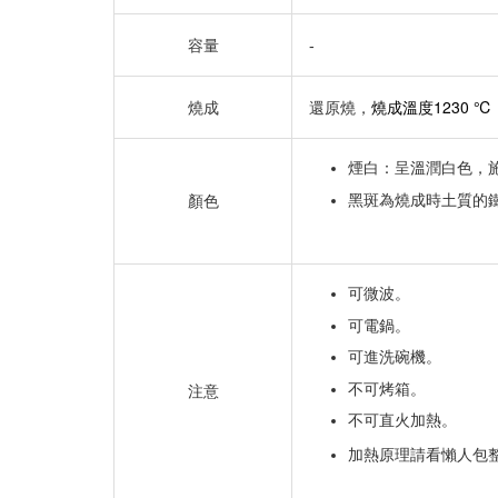
容量
-
燒成溫度1230 ℃
燒成
還原燒，
煙白：呈溫潤白色，
黑斑為燒成時土質的
顏色
可微波。
可電鍋。
可進洗碗機。
不可烤箱。
注意
不可直火加熱。
加熱原理請看懶人包