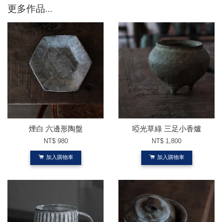
更多作品...
煙白 六邊形陶盤
啞光草綠 三足小香爐
NT$ 980
NT$ 1,800
加入購物車
加入購物車