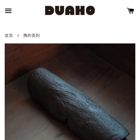
›
首頁
陶作茶則