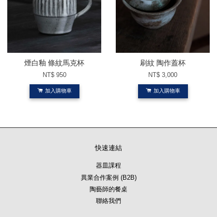
煙白釉 條紋馬克杯
刷紋 陶作蓋杯
NT$ 950
NT$ 3,000
加入購物車
加入購物車
快速連結
器皿課程
異業合作案例 (B2B)
陶藝師的餐桌
聯絡我們