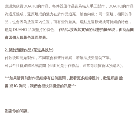
謝謝您欣賞DUAHO的作品。每件器皿作品皆為職人手工製作，DUAHO的作品
為還原燒成，還原燒成的魅力在於作品透亮、釉色內斂；同一窯爐，相同的作
品，也會因為放置窯內位置，而有些許差異。這點是還原燒成可持續的特色，
也是 DUAHO 品牌堅持的特色。
作品以接近其實物的狀態拍攝呈現，但商品圖
會因個人銀幕色溫而差異。
2. 關於預購作品 (茶道具以外)
付款後即開始製作，不同窯會有些許差異，若無法接受請勿下單。
可以至社群媒體私訊詢問 (但由於是手作作品，通常等現貨會比預購久)。
***如果購買前對作品細節有任何疑問，想看更多細節照片，歡迎私訊
臉
書
或
IG
詢問，
我們會很快回復您的訊息***
謝謝你的閱讀。