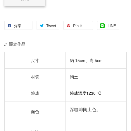
分享
Tweet
Pin it
LINE
// 關於作品
尺寸
約 15cm、
高 5cm
材質
陶土​
燒成溫度1230 ℃
燒成
深咖啡陶土色。
顏色