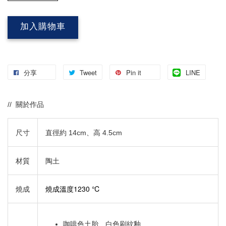
加入購物車
分享
Tweet
Pin it
LINE
// 關於作品
尺寸
直徑約 14cm、
高 4.5cm
材質
陶土​
燒成溫度1230 ℃
燒成
咖啡色土胎、白色刷紋釉