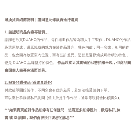
退換貨與細節說明｜請同意此條款再進行購買
1. 請認明商品內容再購買。
謝謝您欣賞DUAHO的作品。每件器皿作品皆為職人手工製作，DUAHO的作品
為還原燒成，還原燒成的魅力在於作品透亮、釉色內斂；同一窯爐，相同的作
品，也會因為放置窯內位置，而有些許差異。這點是還原燒成可持續的特色，
也是 DUAHO 品牌堅持的特色。
作品以接近其實物的狀態拍攝呈現，但商品圖
會因個人銀幕色溫而差異。
2. 關於預購作品 (茶道具以外)
付款後即開始製作，不同窯會有些許差異，若無法接受請勿下單。
可以至社群媒體私訊詢問 (但由於是手作作品，通常等現貨會比預購久)。
***如果購買前對作品細節有任何疑問，想看更多細節照片，歡迎私訊
臉
書
或
IG
詢問，
我們會很快回復您的訊息***