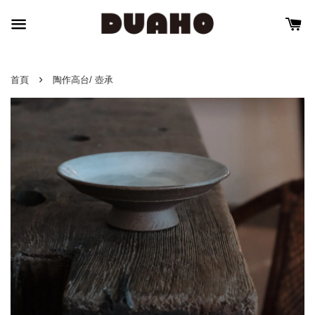
›
首頁
陶作高台/ 壺承