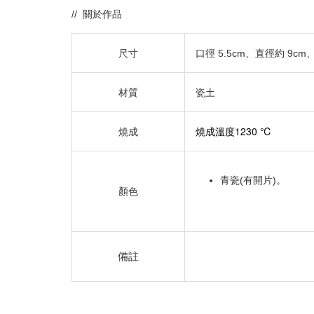
// 關於作品
尺寸
口徑 5.5cm、直徑約 9cm
材質
瓷土
燒成溫度1230 ℃
燒成
青瓷(有開片)。
顏色
備註