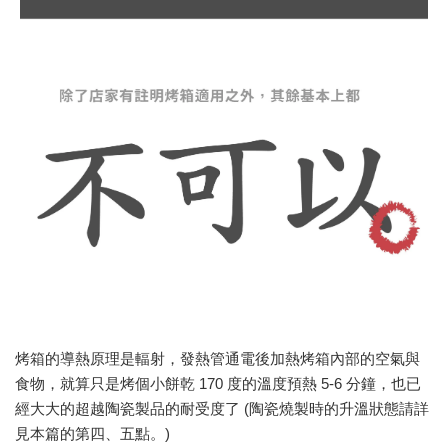
烤箱的導熱原理是輻射，發熱管通電後加熱烤箱內部的空氣與
食物，就算只是烤個小餅乾 170 度的溫度預熱 5-6 分鐘，也已
經大大的超越陶瓷製品的耐受度了 (陶瓷燒製時的升溫狀態請詳
見本篇的第四、五點。)