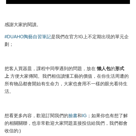
感謝大家的閱讀。
#DUAHO陶藝自習筆記
是我們在官方IG上不定期出現的單元企
劃；
把客人買器皿，課程中同學遇到的問題，放在
懶人包
的
形式
上
方便大家傳閱。我們相信讀懂工藝的價值，在你生活周遭的
所有物品都會開始有生命力，大家也會用不一樣的眼光看待生
活。
想看更多內容，歡迎訂閱我們的
臉書
和
IG
；如果你也有想了解
的相關關聯，也非常歡迎大家問題直接投信給我們，我們都會
收信的:)